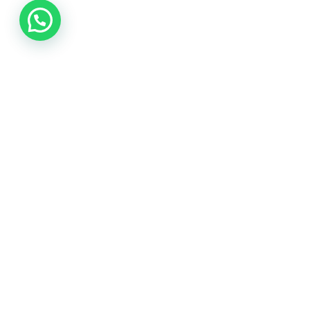
VISITA NUESTROS PERFILES EN BODAS.NET
NOVIA
-
NOVIO
© 2024 CARRIÓN ATELIER