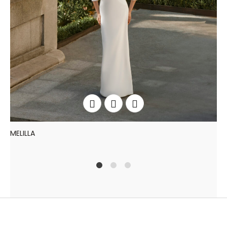
MELILLA
1
2
4