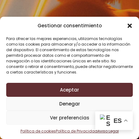
WE’RE LAUCHING SOON
Gestionar consentimiento
We’re creating something exciting in the house and
Para ofrecer las mejores experiencias, utilizamos tecnologías
como las cookies para almacenar y/o acceder a la información
about to launch soon. Thank you so much for your
del dispositivo. El consentimiento de estas tecnologías nos
interest
permitirá procesar datos como el comportamiento de
navegación o las identificaciones únicas en este sitio. No
consentir o retirar el consentimiento, puede afectar negativamente
a ciertas características y funciones.
Get Notifi
Aceptar
Denegar
Ver preferencias
ES
© 2020 LAURIEL. All Rights Reserved. Designed by LA-STUDIO
Política de cookies
Política de Privacidad
Aviso Legal